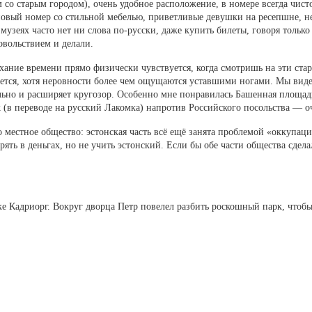
м со старым городом), очень удобное расположение, в номере всегда чис
новый номер со стильной мебелью, приветливые девушки на ресепшне, не
музеях часто нет ни слова по-русски, даже купить билеты, говоря только
овольствием и делали.
ание времени прямо физически чувствуется, когда смотришь на эти стары
ется, хотя неровности более чем ощущаются уставшими ногами. Мы виде
льно и расширяет кругозор. Особенно мне понравилась Башенная площад
k (в переводе на русский Лакомка) напротив Российского посольства — 
 местное общество: эстонская часть всё ещё занята проблемой «оккупации
рять в деньгах, но не учить эстонский. Если бы обе части общества сдела
ке Кадриорг. Вокруг дворца Петр повелел разбить роскошный парк, чтобы