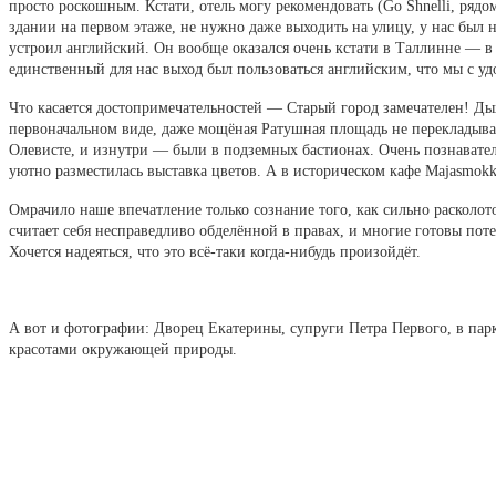
просто роскошным. Кстати, отель могу рекомендовать (Go Shnelli, рядо
здании на первом этаже, не нужно даже выходить на улицу, у нас был 
устроил английский. Он вообще оказался очень кстати в Таллинне — в 
единственный для нас выход был пользоваться английским, что мы с уд
Что касается достопримечательностей — Старый город замечателен! Дых
первоначальном виде, даже мощёная Ратушная площадь не перекладыва
Олевисте, и изнутри — были в подземных бастионах. Очень познавате
уютно разместилась выставка цветов. А в историческом кафе Majasmok
Омрачило наше впечатление только сознание того, как сильно расколото
считает себя несправедливо обделённой в правах, и многие готовы поте
Хочется надеяться, что это всё-таки когда-нибудь произойдёт.
А вот и фотографии: Дворец Екатерины, супруги Петра Первого, в пар
красотами окружающей природы.