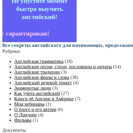
Не упустите момент
быстро выучить
английский!
 гарантирован!
Все секреты английского для начинающих, продолжаю
Рубрики
Английская грамматика
(18)
Английские песни, стихи, пословицы и цитаты
(14)
Английские традиции
(3)
Английские фразы и слова
(38)
Английский речевой этикет
(4)
Знаменитые люди
(3)
Как учить английский
(27)
Книги об Англии и Америке
(7)
Мои вебинары
(1)
О блоге и его авторе
(6)
О Лондоне
(4)
Фильмы
(1)
Документы