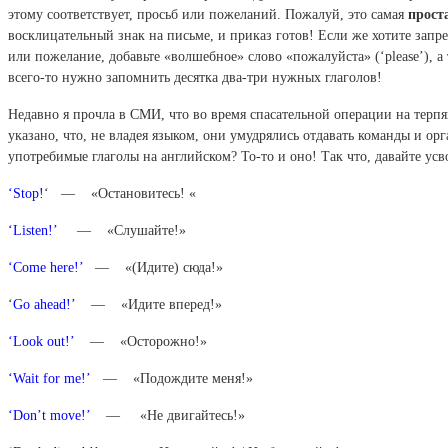
этому соответствует, просьб или пожеланий. Пожалуй, это самая
проста
восклицательный знак на письме, и приказ готов! Если же хотите запрет
или пожелание, добавьте «волшебное» слово «пожалуйста» (‘please’), 
всего-то нужно запомнить десятка два-три нужных глаголов!
Недавно я
прочла в СМИ, что во время спасательной операции на терпя
указано, что, не владея языком, они умудрялись отдавать команды и о
употребимые глаголы на английском? То-то и оно! Так что, давайте ус
‘Stop!
‘ — «Остановитесь! «
‘Listen!’
— «Cлушайте!»
‘Come here!’
— «(Идите) сюда!»
‘
Go ahead!’
— «Идите вперед!»
‘Look out!’
— «Осторожно!»
‘Wait for me!’
— «Подождите меня!»
‘Don’t move!’
— «Не двигайтесь!»