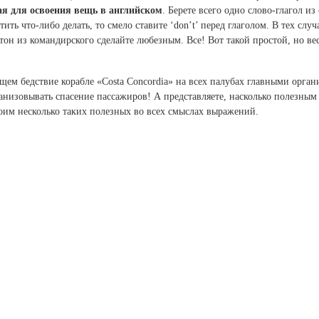
я для освоения вещь в английском
. Берете всего одно слово-глагол из
ить что-либо делать, то смело ставите ‘don’t’ перед глаголом. В тех случ
а тон из командирского сделайте любезным. Все! Вот такой простой, но
щем бедствие корабле «Costa Concordia» на всех палубах главными орган
рганизовывать спасение пассажиров! А представляете, насколько полезным
воим несколько таких полезных во всех смыслах выражений.