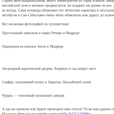
Страна многонациональная, много иммигрантов из стран Южной Америк
английский хотя и активно продвигается, но владеют им далеко не все
не всегда. Сами испанцы объясняют это лёгкостью характера и неусидч
автобусов в Сан-Себастьяне очень чётко объяснили нам дорогу до нужн
Вот несколько фотографий из путешествия:
Хрустальный павильон в парке Ретиро в Мадриде
Оранжерея на вокзале Аточа в Мадриде
Загородный королевский дворец Эскориал и сад вокруг него
Серфер, оседлавший волну в Зараутце, Бискайский залив
Чуррос — типичный испанский завтрак:
А где вы провели или будете проводить ваш отпуск? Если вам удалось п
Мадриде:
https://www.youtube.com/watch?v=5cGGJ-5kW6g