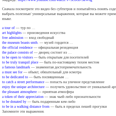
Сначала посмотрите это видео без субтитров и попытайтесь понять соде
выбрать полезные/ универсальные выражения, которые вы можете прим
языке.
a tour of
— тур по …
art highlights
— произведения искусства
free admission
— вход свободный
the museum boasts smth.
— музей гордится …
the official residence
— официальная резиденция
the palace consists of
— дворец состоит из …
to be open to visitors
— быть открытым для посетителей
to be truly tranquil place
— быть по-настоящему тихим местом
a famous landmark
— знаменитая достопримечательность
a must see for
— объект, обязательный для осмотра
to be dedicated to
— быть посвященным …
to catch a street performance
— попасть на уличное представление
enjoy the unique architecture
— получить удовольствие от уникальной ар
the pleasant atmosphere
— приятная атмосфера
a token of their appreciation
— знак чьей-либо признательности
to be donated by
— быть подаренным кем-либо
to be in a walking distance from
— быть в пределах пешей прогулки
Запомните эти выражения.