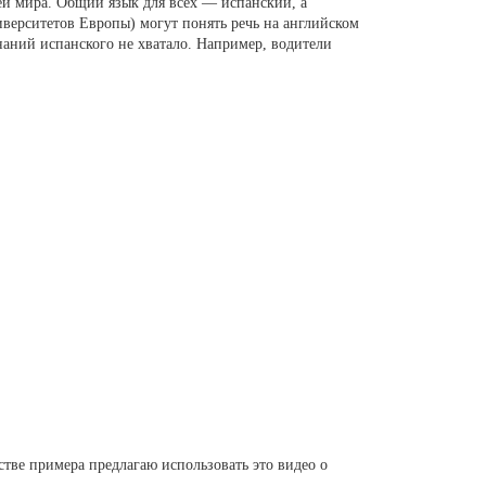
ей мира. Общий язык для всех — испанский, а
иверситетов Европы) могут понять речь на английском
знаний испанского не хватало. Например, водители
стве примера предлагаю использовать это видео о