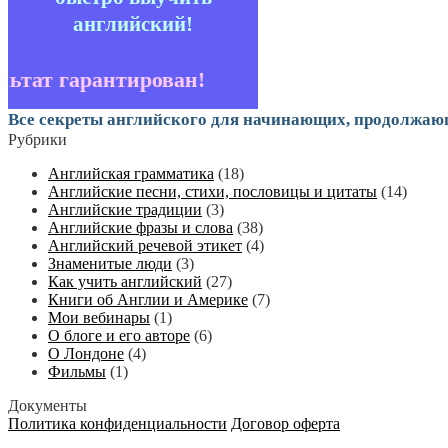
английский!
ьтат гарантирован!
Все секреты английского для начинающих, продолжаю
Рубрики
Английская грамматика
(18)
Английские песни, стихи, пословицы и цитаты
(14)
Английские традиции
(3)
Английские фразы и слова
(38)
Английский речевой этикет
(4)
Знаменитые люди
(3)
Как учить английский
(27)
Книги об Англии и Америке
(7)
Мои вебинары
(1)
О блоге и его авторе
(6)
О Лондоне
(4)
Фильмы
(1)
Документы
Политика конфиденциальности
Договор оферта