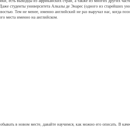
и, есть выходцы из африканских стран, а также из многих других част
. Даже студенты университета Алкалы де Энарес (одного из старейших ун
ивостью. Тем не менее, именно английский не раз выручал нас, когда по
ого места именно на английском.
обывать в новом месте, давайте научимся, как можно его описать. В каче